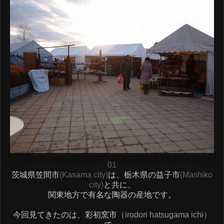
01
茨城県笠間市
(Kasama city)
は、栃木県の益子市
(Mashiko
city)
と共に、
関東地方で有名な陶器の産地です。
今回見てきたのは、彩初窯市
（irodori hatsugama ichi）