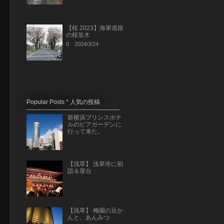
【桜 2023】海軍道路
の桜並木
0
2024/3/24
Popular Posts * 人気の投稿
新横浜プリンスホテ
ルのビアガーデンに
行って来た。
【浅草】 浅草寺に初
詣＆屋台
【浅草】 梅園の豆か
んと、あんみつ