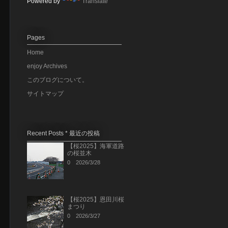
Powered by
Translate
Pages
Home
enjoy Archives
このブログについて。
サイトマップ
Recent Posts * 最近の投稿
【桜2025】海軍道路
の桜並木
0
2026/3/28
【桜2025】恩田川桜
まつり
0
2026/3/27