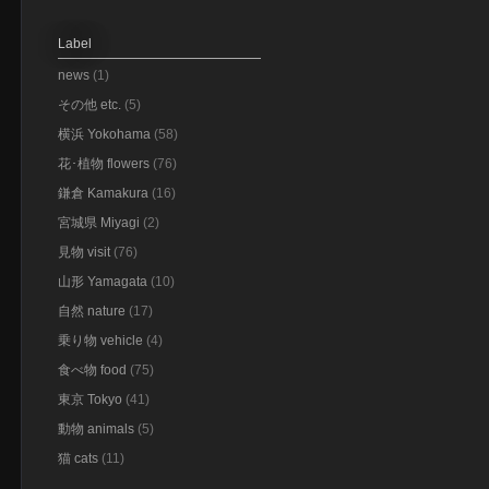
Label
news
(1)
その他 etc.
(5)
横浜 Yokohama
(58)
花･植物 flowers
(76)
鎌倉 Kamakura
(16)
宮城県 Miyagi
(2)
見物 visit
(76)
山形 Yamagata
(10)
自然 nature
(17)
乗り物 vehicle
(4)
食べ物 food
(75)
東京 Tokyo
(41)
動物 animals
(5)
猫 cats
(11)