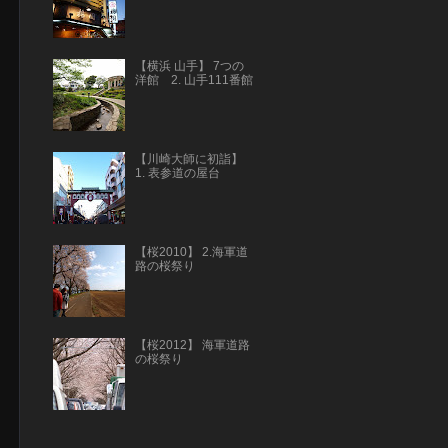
【横浜 山手】 7つの
洋館 2. 山手111番館
【川崎大師に初詣】
1. 表参道の屋台
【桜2010】 2.海軍道
路の桜祭り
【桜2012】 海軍道路
の桜祭り