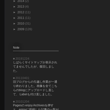
►
2014
(2)
►
2013
(4)
►
2012
(11)
►
2011
(11)
►
2010
(31)
►
2009
(126)
Note
■ 20191224:
しばらくサイトマップが表示され
てませんでしたが、復旧しまし
た。
■ 20110401:
旧ブログからの引越し作業が一通
り終わりました。画像を全てこち
らのblogにアップロードし直し
て、 Labelも付け直しました。
■ 20101204:
Pagesの enjoy Archivesを押す
と、enjoyに投稿した記事の一覧が